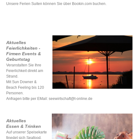
Unsere Ferien Suiten können Sie über Bookin.com buchen.
Aktuelles
Feierlichkeiten -
Firmen Events &
Geburtstag
Veranstalten Sie Ihre
Feierlichkeit direkt am
Strand.
Mit Sun Downer &
Beach Feeling bis 120
Personen.
Anfragen bitte per EMail: seewirtschaft@t-online.de
Aktuelles
Essen & Trinken
Auf unserer Speisekarte
finedet sich Seafood,